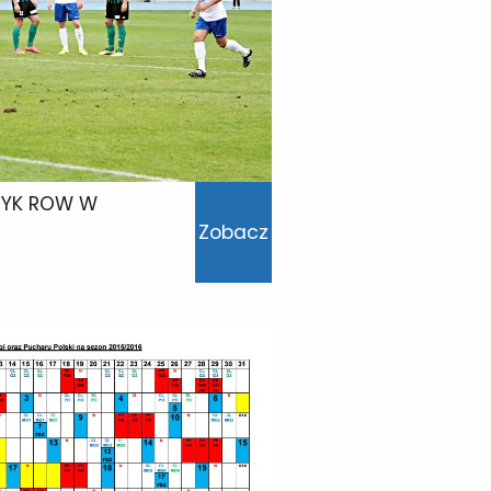
ETYK ROW W
Zobacz