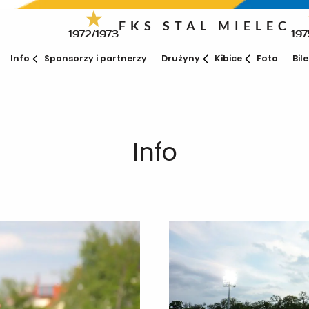
FKS STAL MIELEC
1972/1973
197
Info
Sponsorzy i partnerzy
Drużyny
Kibice
Foto
Bil
Info