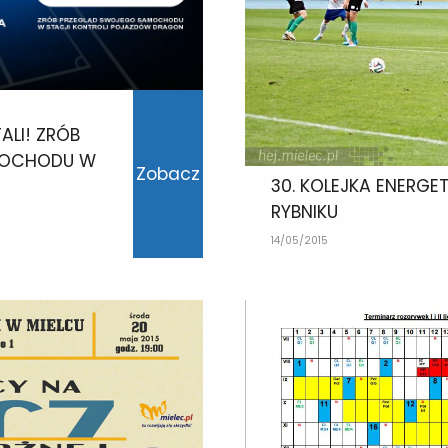
ALI! ZRÓB
MOCHODU W
Zobacz
30. KOLEJKA ENERG
RYBNIKU
14/05/2015