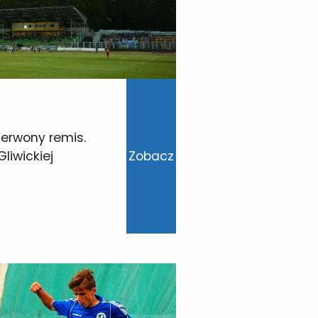
zerwony remis.
 Gliwickiej
Zobacz