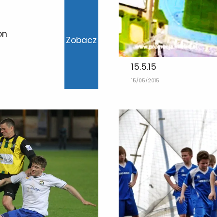
on
Zobacz
15.5.15
15/05/2015