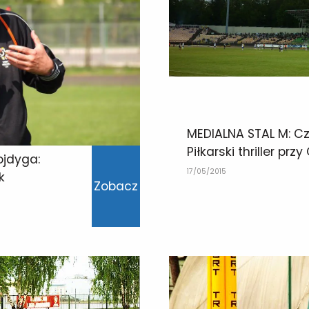
MEDIALNA STAL M: C
Piłkarski thriller przy
ojdyga:
17/05/2015
k
Zobacz