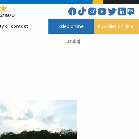
5/1976
Sklep online
Kup bilet on-line!
ety
Kontakt