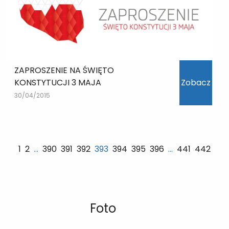
ZAPROSZENIE NA ŚWIĘTO
KONSTYTUCJI 3 MAJA
Zobacz
30/04/2015
1
2
…
390
391
392
393
394
395
396
…
441
442
Foto