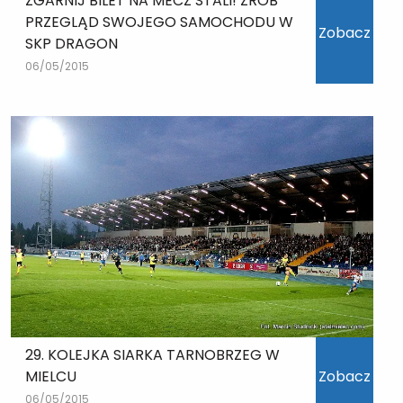
ZGARNIJ BILET NA MECZ STALI! ZRÓB
PRZEGLĄD SWOJEGO SAMOCHODU W
Zobacz
SKP DRAGON
06/05/2015
29. KOLEJKA SIARKA TARNOBRZEG W
MIELCU
Zobacz
06/05/2015