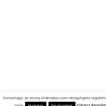
Korzystając ze strony stalmielec.com akceptujesz regulam
www
Zobacz Regula
Akceptuję
Nie akceptuję