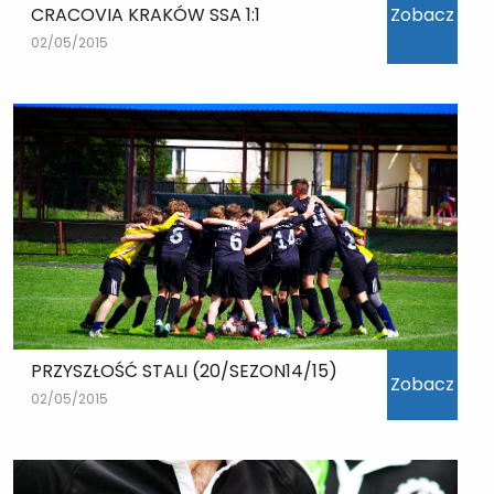
CRACOVIA KRAKÓW SSA 1:1
Zobacz
02/05/2015
PRZYSZŁOŚĆ STALI (20/SEZON14/15)
Zobacz
02/05/2015