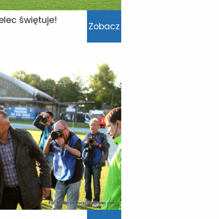
elec świętuje!
Zobacz