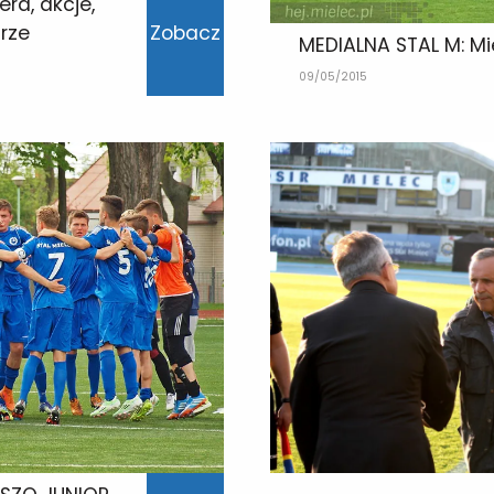
ra, akcje,
rze
Zobacz
MEDIALNA STAL M: Mi
09/05/2015