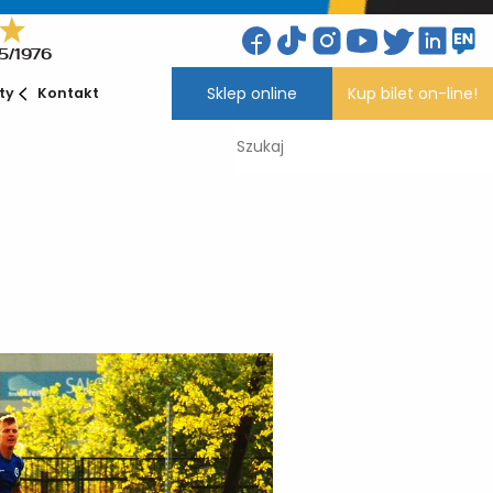
5/1976
Sklep online
Kup bilet on-line!
ety
Kontakt