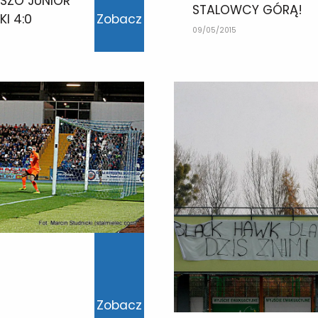
KSZO JUNIOR
STALOWCY GÓRĄ!
I 4:0
Zobacz
09/05/2015
Zobacz