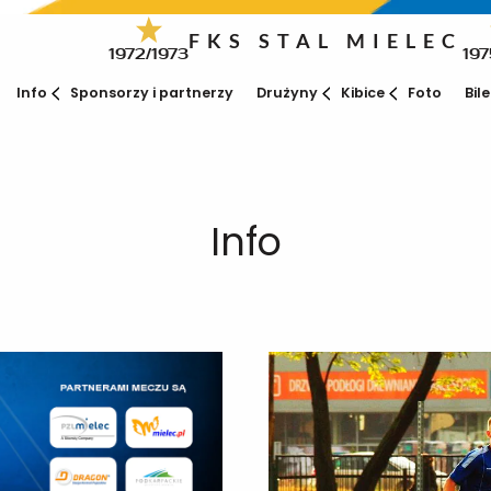
FKS STAL MIELEC
1972/1973
197
Info
Sponsorzy i partnerzy
Drużyny
Kibice
Foto
Bil
Info