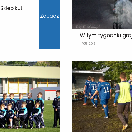
Sklepiku!
Zobacz
W tym tygodniu grają
11/05/2015