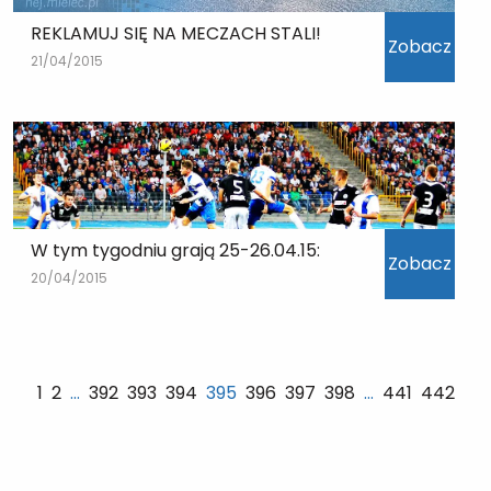
REKLAMUJ SIĘ NA MECZACH STALI!
Zobacz
21/04/2015
W tym tygodniu grają 25-26.04.15:
Zobacz
20/04/2015
1
2
…
392
393
394
395
396
397
398
…
441
442